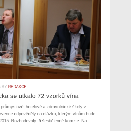
5
BY
REDAKCE
ácka se utkalo 72 vzorků vína
 průmyslové, hotelové a zdravotnické školy v
ervence odpověděly na otázku, kterým vínům bude
 2015. Rozhodovaly tři šestičlenné komise. Na