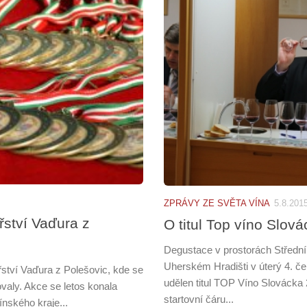
ZPRÁVY ZE SVĚTA VÍNA
5.8.201
řství Vaďura z
O titul Top víno Slov
Degustace v prostorách Střední
Uherském Hradišti v úterý 4. č
ství Vaďura z Polešovic, kde se
udělen titul TOP Víno Slovácka
valy. Akce se letos konala
startovní čáru...
nského kraje...