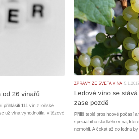
ZPRÁVY ZE SVĚTA VÍNA
5.1.201
Ledové víno se stává 
ín od 26 vinařů
zase pozdě
 přihlásili 111 vín z loňské
e už vína vyhodnotila, vítězové
Příliš teplé prosincové počasí 
speciálního sladkého vína, kter
nemohli. A čekat až do ledna by p