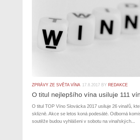
ZPRÁVY ZE SVĚTA VÍNA
17.8.2017
BY
REDAKCE
O titul nejlepšího vína usiluje 111 v
O titul TOP Víno Slovácka 2017 usiluje 26 vinařů, kteří
sklizně. Akce se letos koná podesáté. Odborná komis
soutěže budou vyhlášeni v sobotu na vinařských...