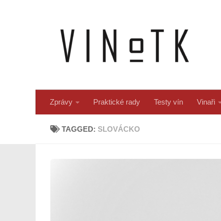
Skip to content
Zprávy
Praktické rady
Testy vín
Vinaři
TAGGED:
SLOVÁCKO