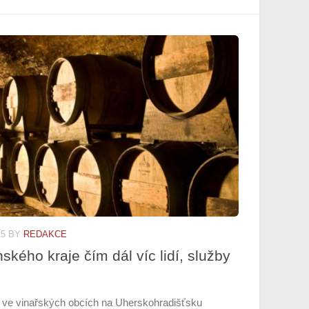
15
BY
REDAKCE
ského kraje čím dál víc lidí, služby
ů ve vinařských obcích na Uherskohradišťsku