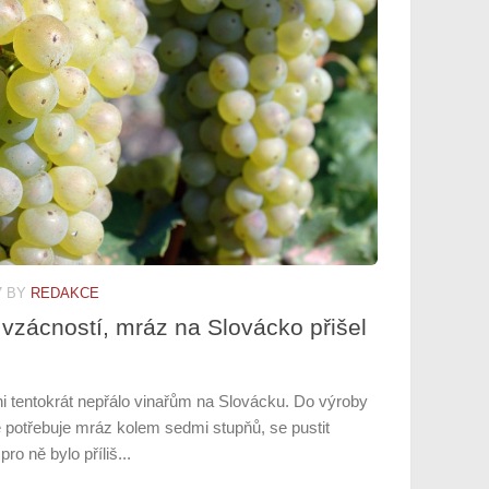
7
BY
REDAKCE
vzácností, mráz na Slovácko přišel
ani tentokrát nepřálo vinařům na Slovácku. Do výroby
é potřebuje mráz kolem sedmi stupňů, se pustit
ro ně bylo příliš...