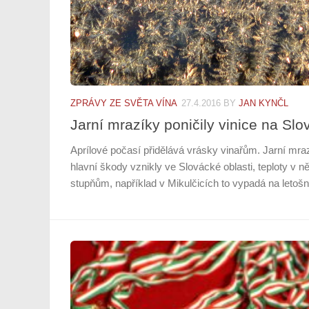
ZPRÁVY ZE SVĚTA VÍNA
27.4.2016
BY
JAN KYNČL
Jarní mrazíky poničily vinice na Sl
Aprílové počasí přidělává vrásky vinařům. Jarní mra
hlavní škody vznikly ve Slovácké oblasti, teploty v n
stupňům, například v Mikulčicích to vypadá na letošní