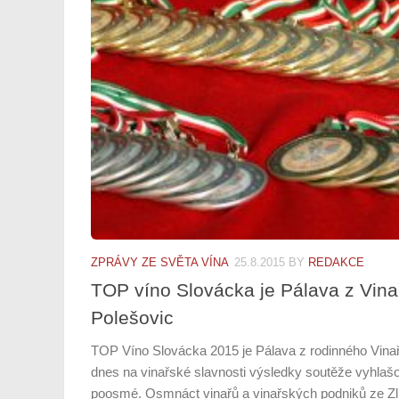
ZPRÁVY ZE SVĚTA VÍNA
25.8.2015
BY
REDAKCE
TOP víno Slovácka je Pálava z Vina
Polešovic
TOP Víno Slovácka 2015 je Pálava z rodinného Vinař
dnes na vinařské slavnosti výsledky soutěže vyhlašo
poosmé. Osmnáct vinařů a vinařských podniků ze Zlí