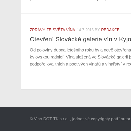
ZPRÁVY ZE SVĚTA VÍNA
14.7.2015
BY
REDAKCE
Otevření Slovácké galerie vín v Kyj
Od poloviny dubna letošního roku byla nově otevřena
kyjovskou radnicí. Vína uložená ve Slovácké galerii 
podpoře kvalitních a poctivých vinařů a vinařství v re
© Vino DOT TK s.r.o. , jednotlivé copyrighty patří aut