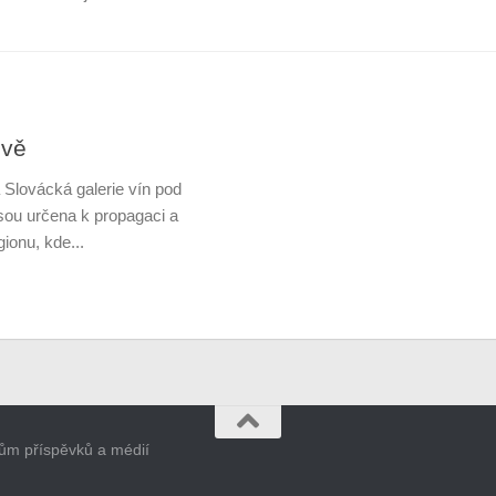
ově
 Slovácká galerie vín pod
jsou určena k propagaci a
gionu, kde...
orům příspěvků a médií