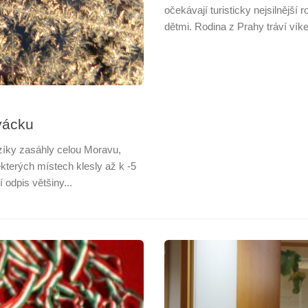
očekávají turisticky nejsilnější r
dětmi. Rodina z Prahy tráví vík
ovácku
zíky zasáhly celou Moravu,
ěkterých místech klesly až k -5
 odpis většiny...