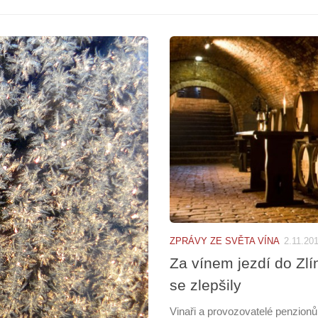
ZPRÁVY ZE SVĚTA VÍNA
2.11.20
Za vínem jezdí do Zlín
se zlepšily
Vinaři a provozovatelé penzion