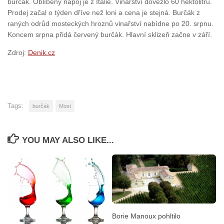
burčák. Oblíbený nápoj je z Itálie. Vinařství dovezlo 60 hektolitrů.
Prodej začal o týden dříve než loni a cena je stejná. Burčák z
raných odrůd mosteckých hroznů vinařství nabídne po 20. srpnu.
Koncem srpna přidá červený burčák. Hlavní sklizeň začne v září.
Zdroj:
Denik.cz
Tags:
burčák
Most
YOU MAY ALSO LIKE...
Borie Manoux pohltilo