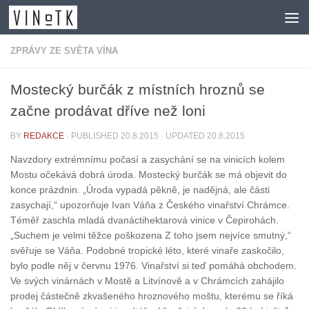
Skip to content
ZPRÁVY ZE SVĚTA VÍNA
Mostecký burčák z místních hroznů se
začne prodávat dříve než loni
BY
REDAKCE
· PUBLISHED
20.8.2015
· UPDATED
20.8.2015
Navzdory extrémnímu počasí a zasychání se na vinicích kolem
Mostu očekává dobrá úroda. Mostecký burčák se má objevit do
konce prázdnin. „Úroda vypadá pěkně, je nadějná, ale části
zasychají,“ upozorňuje Ivan Váňa z Českého vinařství Chrámce.
Téměř zaschla mladá dvanáctihektarová vinice v Čepirohách.
„Suchem je velmi těžce poškozena Z toho jsem nejvíce smutný,“
svěřuje se Váňa. Podobné tropické léto, které vinaře zaskočilo,
bylo podle něj v červnu 1976. Vinařství si teď pomáhá obchodem.
Ve svých vinárnách v Mostě a Litvínově a v Chrámcích zahájilo
prodej částečně zkvašeného hroznového moštu, kterému se říká