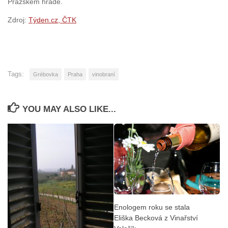
Pražském hradě.
Zdroj:
Týden.cz, ČTK
Tags:
Grébovka
Praha
vinobraní
YOU MAY ALSO LIKE...
Enologem roku se stala
Eliška Becková z Vinařství