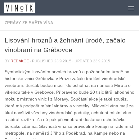
Skip to content
ZPRÁVY ZE SVĚTA VÍNA
Lisování hroznů a žehnání úrodě, začalo
vinobraní na Grébovce
BY
REDAKCE
· PUBLISHED
23.9.2015
· UPDATED
23.9.2015
Symbolickým lisováním prvních hroznů a požehnáním úrodě na
historické vinici Grébovka v Praze začalo tradiční vinohradské
vinobraní. Burčák budou moci lidé ochutnat na náměstí Míru a o
víkendu také v Grébovce. Připraveno bude 20 tisíc litrů lahodného
moku z místních vinic i z Moravy. Součástí akce je také soutěž,
která má podpořit místní vinárny a vinotéky. Milovníci vína mají za
úkol navštívit všechny vinohradské podniky, ochutnat místní víno
a sbírat razítka. Za ně pak při vinobraní dostanou ochutnávku
burčáku zdarma. Slavnosti vína se pravidelně konají na řadě míst
metropole, na náměstí Jiřího z Poděbrad, na Kampě nebo na