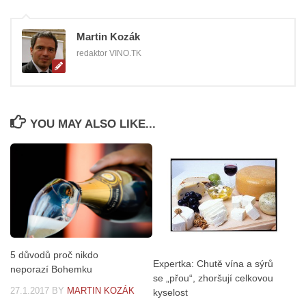
Martin Kozák
redaktor VINO.TK
YOU MAY ALSO LIKE...
5 důvodů proč nikdo
Expertka: Chutě vína a sýrů
neporazí Bohemku
se „přou“, zhoršují celkovou
27.1.2017
BY
MARTIN KOZÁK
kyselost