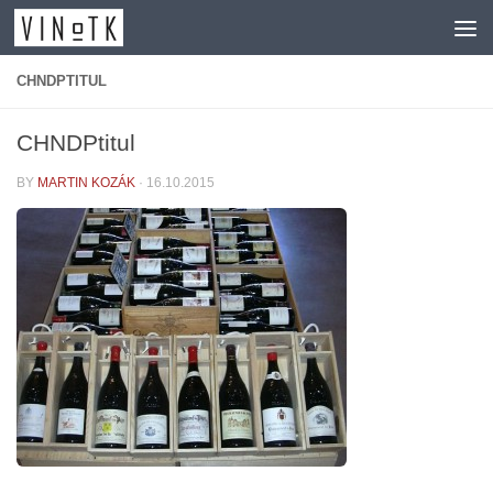
Skip to content
CHNDPTITUL
CHNDPtitul
BY
MARTIN KOZÁK
·
16.10.2015