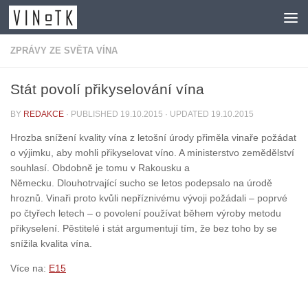
Skip to content
ZPRÁVY ZE SVĚTA VÍNA
Stát povolí přikyselování vína
BY
REDAKCE
· PUBLISHED
19.10.2015
· UPDATED
19.10.2015
Hrozba snížení kvality vína z letošní úrody přiměla vinaře požádat
o výjimku, aby mohli přikyselovat víno. A ministerstvo zemědělství
souhlasí. Obdobně je tomu v Rakousku a
Německu. Dlouhotrvající sucho se letos podepsalo na úrodě
hroznů. Vinaři proto kvůli nepříznivému vývoji požádali – poprvé
po čtyřech letech – o povolení používat během výroby metodu
přikyselení. Pěstitelé i stát argumentují tím, že bez toho by se
snížila kvalita vína.
Více na:
E15