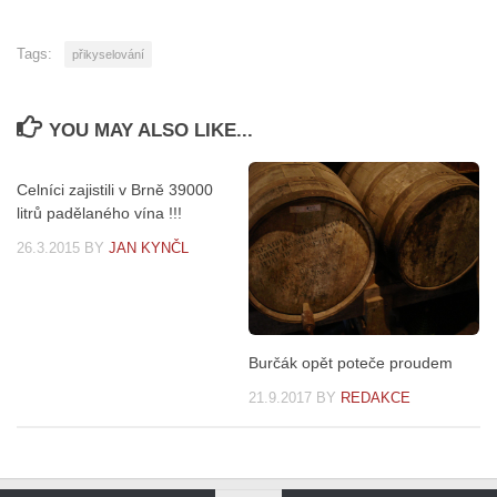
Tags:
přikyselování
YOU MAY ALSO LIKE...
Celníci zajistili v Brně 39000
litrů padělaného vína !!!
26.3.2015
BY
JAN KYNČL
Burčák opět poteče proudem
21.9.2017
BY
REDAKCE