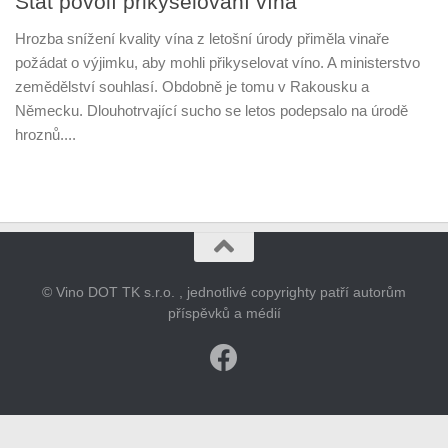
Stát povolí přikyselování vína
Hrozba snížení kvality vína z letošní úrody přiměla vinaře
požádat o výjimku, aby mohli přikyselovat víno. A ministerstvo
zemědělství souhlasí. Obdobně je tomu v Rakousku a
Německu. Dlouhotrvající sucho se letos podepsalo na úrodě
hroznů....
© Vino DOT TK s.r.o. , jednotlivé copyrighty patří autorům
příspěvků a médií