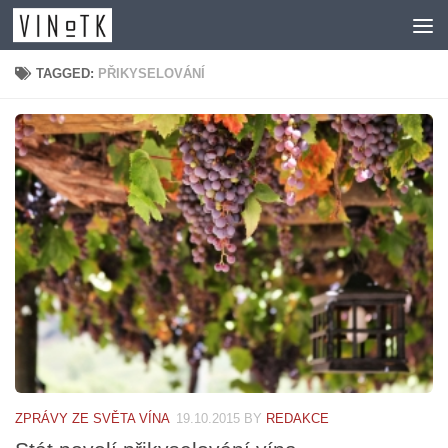
Skip to content
TAGGED:
PŘIKYSELOVÁNÍ
ZPRÁVY ZE SVĚTA VÍNA
19.10.2015
BY
REDAKCE