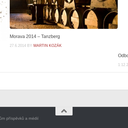
Morava 2014 – Tanzberg
27.6.2014
BY
MARTIN KOZÁK
Odbo
1.12.
orům příspěvků a médií