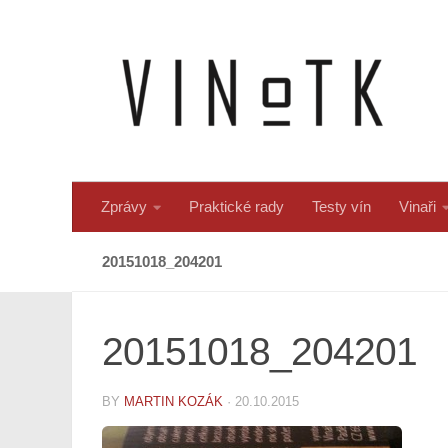
Skip to content
Zprávy
Praktické rady
Testy vín
Vinaři
20151018_204201
20151018_204201
BY
MARTIN KOZÁK
·
20.10.2015