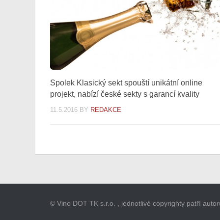
Spolek Klasický sekt spouští unikátní online
projekt, nabízí české sekty s garancí kvality
11.5.2016
BY
REDAKCE
© Vino DOT TK s.r.o. , jednotlivé copyrighty patří aut