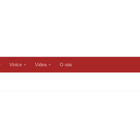
Vinice
Videa
O nás