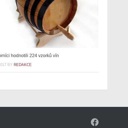
rníci hodnotili 224 vzorků vín
2017
BY
REDAKCE