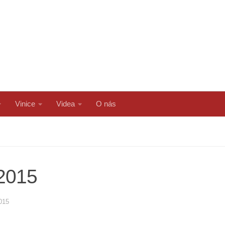
Vinice
Videa
O nás
 2015
015