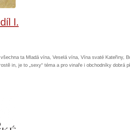
íl I.
 všechna ta Mladá vína, Veselá vína, Vína svaté Kateřiny, B
ostě in, je to „sexy“ téma a pro vinaře i obchodníky dobrá př