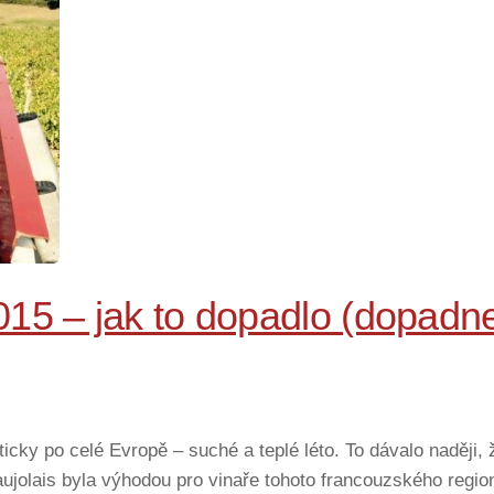
15 – jak to dopadlo (dopadn
ky po celé Evropě – suché a teplé léto. To dávalo naději, 
eaujolais byla výhodou pro vinaře tohoto francouzského reg