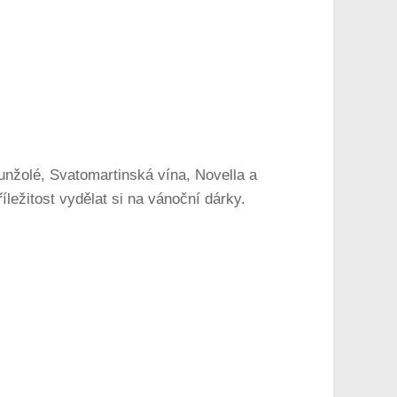
unžolé, Svatomartinská vína, Novella a
íležitost vydělat si na vánoční dárky.