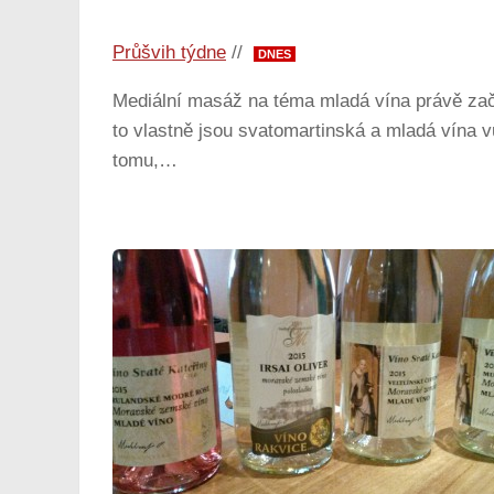
Průšvih týdne
//
DNES
Mediální masáž na téma mladá vína právě začí
to vlastně jsou svatomartinská a mladá vína 
tomu,…