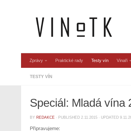
Skip to content
Zprávy
Praktické rady
Testy vín
Vinaři
TESTY VÍN
Speciál: Mladá vína
BY
REDAKCE
· PUBLISHED
2.11.2015
· UPDATED
9.11.2
Připravujeme: