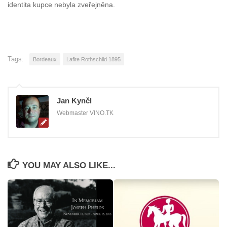
identita kupce nebyla zveřejněna.
Tags:
Bordeaux
Lafite Rothschild 1895
Jan Kynčl
Webmaster VINO.TK
YOU MAY ALSO LIKE...