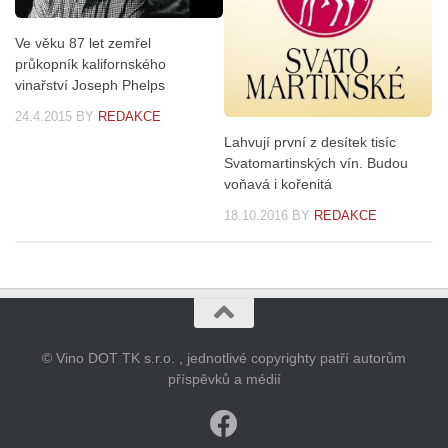
Ve věku 87 let zemřel
průkopník kalifornského
vinařství Joseph Phelps
24.4.2015
BY
REDAKCE
Lahvují první z desítek tisíc
Svatomartinských vín. Budou
voňavá i kořenitá
18.10.2016
BY
REDAKCE
© Vino DOT TK s.r.o. , jednotlivé copyrighty patří autorům
příspěvků a médií