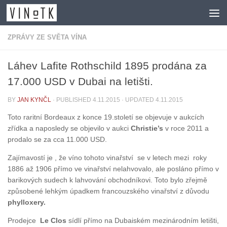
Skip to content
ZPRÁVY ZE SVĚTA VÍNA
Láhev Lafite Rothschild 1895 prodána za
17.000 USD v Dubai na letišti.
BY
JAN KYNČL
· PUBLISHED
4.11.2015
· UPDATED
4.11.2015
Toto raritní Bordeaux z konce 19.století se objevuje v aukcích
zřídka a naposledy se objevilo v aukci
Christie’s
v roce 2011 a
prodalo se za cca 11.000 USD.
Zajímavostí je , že víno tohoto vinařství se v letech mezi roky
1886 až 1906 přímo ve vinařství nelahvovalo, ale posláno přímo v
barikových sudech k lahvování obchodníkovi. Toto bylo zřejmě
způsobené lehkým úpadkem francouzského vinařství z důvodu
phylloxery.
Prodejce
Le Clos
sídlí přímo na Dubaiském mezinárodním letišti,