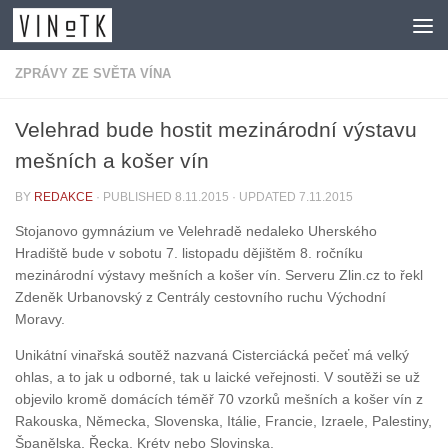
Skip to content
ZPRÁVY ZE SVĚTA VÍNA
Velehrad bude hostit mezinárodní výstavu
mešních a košer vín
BY
REDAKCE
· PUBLISHED
8.11.2015
· UPDATED
7.11.2015
Stojanovo gymnázium ve Velehradě nedaleko Uherského
Hradiště bude v sobotu 7. listopadu dějištěm 8. ročníku
mezinárodní výstavy mešních a košer vín. Serveru Zlin.cz to řekl
Zdeněk Urbanovský z Centrály cestovního ruchu Východní
Moravy.
Unikátní vinařská soutěž nazvaná Cisterciácká pečeť má velký
ohlas, a to jak u odborné, tak u laické veřejnosti. V soutěži se už
objevilo kromě domácích téměř 70 vzorků mešních a košer vín z
Rakouska, Německa, Slovenska, Itálie, Francie, Izraele, Palestiny,
Španělska, Řecka, Kréty nebo Slovinska.