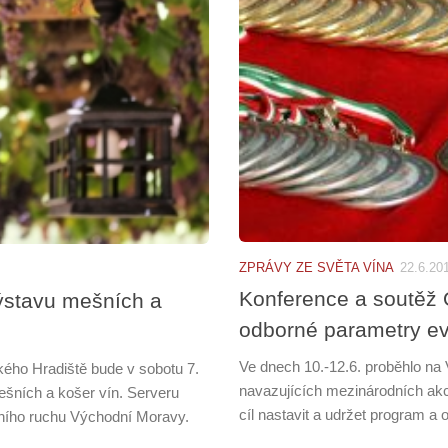
ZPRÁVY ZE SVĚTA VÍNA
22.6.20
Konference a soutěž
ýstavu mešních a
odborné parametry e
Ve dnech 10.-12.6. proběhlo n
ého Hradiště bude v sobotu 7.
navazujících mezinárodních akcí 
ešních a košer vín. Serveru
cíl nastavit a udržet program a
vního ruchu Východní Moravy.