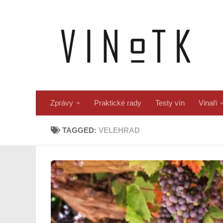
Skip to content
Zprávy
Praktické rady
Testy vín
Vinaři
TAGGED:
VELEHRAD