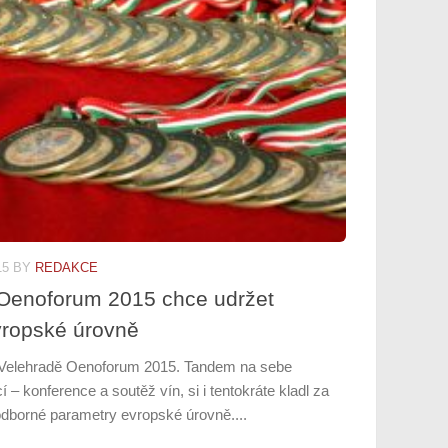
15
BY
REDAKCE
 Oenoforum 2015 chce udržet
vropské úrovně
a Velehradě Oenoforum 2015. Tandem na sebe
– konference a soutěž vín, si i tentokráte kladl za
 odborné parametry evropské úrovně....