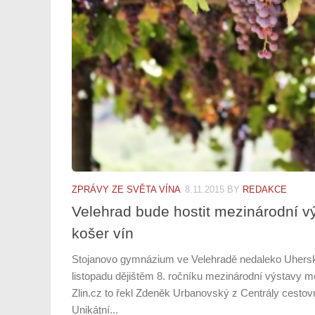
ZPRÁVY ZE SVĚTA VÍNA
8.11.2015
BY
REDAKCE
Velehrad bude hostit mezinárodní v
košer vín
Stojanovo gymnázium ve Velehradě nedaleko Uhersk
listopadu dějištěm 8. ročníku mezinárodní výstavy m
Zlin.cz to řekl Zdeněk Urbanovský z Centrály cesto
Unikátní...