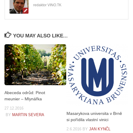
redaktor VINO.TK
YOU MAY ALSO LIKE...
Abeceda odrůd: Pinot
meunier – Mlynářka
27.12.2016
Masarykova universita v Brně
BY
MARTIN SEVERA
si pořídila vlastní vinici
2.6.2016
BY
JAN KYNČL