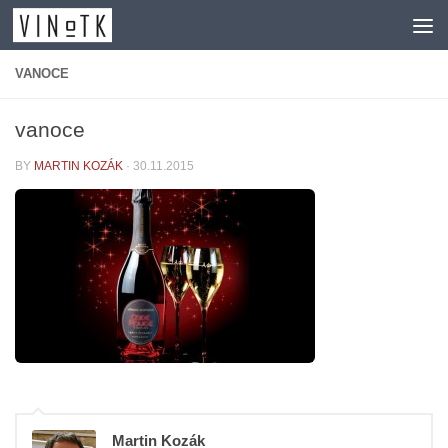
Skip to content
VANOCE
vanoce
BY
MARTIN KOZÁK
·
30.11.2015
Martin Kozák