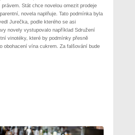
 právem. Stát chce novelou omezit prodeje
sparentní, novela naplňuje. Tato podmínka byla
vedl Jurečka, podle kterého se asi
avy novely vystupovalo například Sdružení
itní vinotéky, které by podmínky přesně
či o obohacení vína cukrem. Za falšování bude