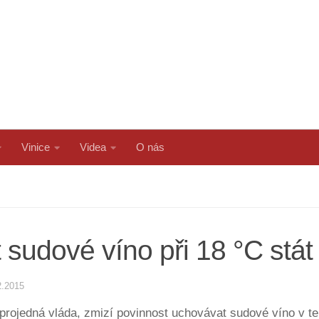
Vinice
Videa
O nás
 sudové víno při 18 °C stá
2.2015
projedná vláda, zmizí povinnost uchovávat sudové víno v te