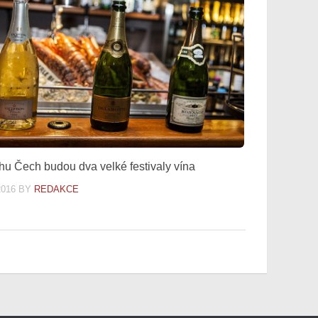
ihu Čech budou dva velké festivaly vína
2016
BY
REDAKCE