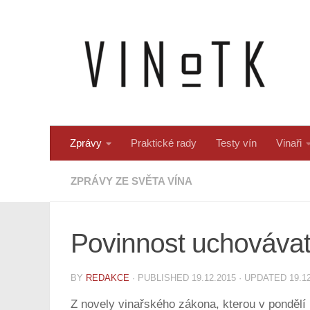
Skip to content
Zprávy
Praktické rady
Testy vín
Vinaři
ZPRÁVY ZE SVĚTA VÍNA
Povinnost uchovávat
BY
REDAKCE
· PUBLISHED
19.12.2015
· UPDATED
19.1
Z novely vinařského zákona, kterou v pondělí 