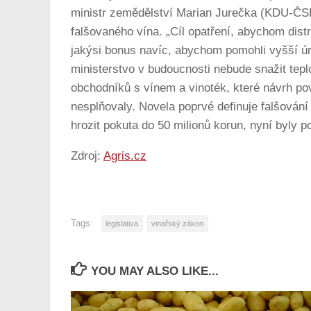
ministr zemědělství Marian Jurečka (KDU-ČSL)
falšovaného vína. „Cíl opatření, abychom distr
jakýsi bonus navíc, abychom pomohli vyšší úro
ministerstvo v budoucnosti nebude snažit tep
obchodníků s vínem a vinoték, které návrh pov
nesplňovaly. Novela poprvé definuje falšování 
hrozit pokuta do 50 milionů korun, nyní byly p
Zdroj:
Agris.cz
Tags:
legislativa
vinařský zákon
YOU MAY ALSO LIKE...