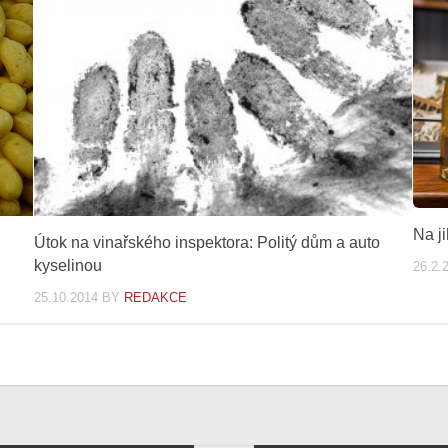
Na j
Útok na vinařského inspektora: Politý dům a auto
kyselinou
26.2.
25.10.2014
BY
REDAKCE