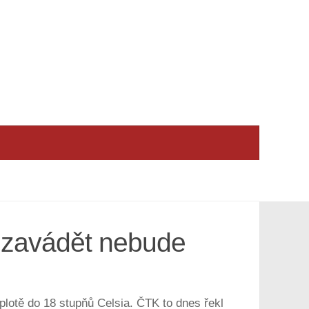
t zavádět nebude
plotě do 18 stupňů Celsia. ČTK to dnes řekl