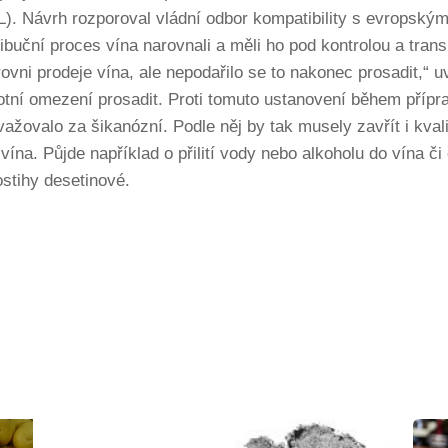
. Návrh rozporoval vládní odbor kompatibility s evropským
ibuční proces vína narovnali a měli ho pod kontrolou a tran
vni prodeje vína, ale nepodařilo se to nakonec prosadit,“ u
lotní omezení prosadit. Proti tomuto ustanovení během přípr
ažovalo za šikanózní. Podle něj by tak musely zavřít i kval
vína. Půjde například o přilití vody nebo alkoholu do vína 
ostihy desetinové.