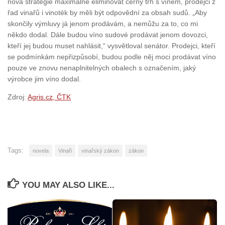
nová strategie maximálně eliminovat černý trh s vínem, prodejci z
řad vinařů i vinoték by měli být odpovědní za obsah sudů. „Aby
skončily výmluvy já jenom prodávám, a nemůžu za to, co mi
někdo dodal. Dále budou víno sudové prodávat jenom dovozci,
kteří jej budou muset nahlásit,“ vysvětloval senátor. Prodejci, kteří
se podmínkám nepřizpůsobí, budou podle něj moci prodávat víno
pouze ve znovu nenaplnitelných obalech s označením, jaký
výrobce jim víno dodal.
Zdroj:
Agris.cz, ČTK
Tags:
novela
Vinaři
vinařský zákon
zákon
YOU MAY ALSO LIKE...