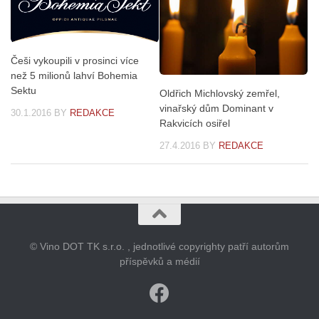
Češi vykoupili v prosinci více
než 5 milionů lahví Bohemia
Sektu
Oldřich Michlovský zemřel,
vinařský dům Dominant v
30.1.2016
BY
REDAKCE
Rakvicích osiřel
27.4.2016
BY
REDAKCE
© Vino DOT TK s.r.o. , jednotlivé copyrighty patří autorům
příspěvků a médií