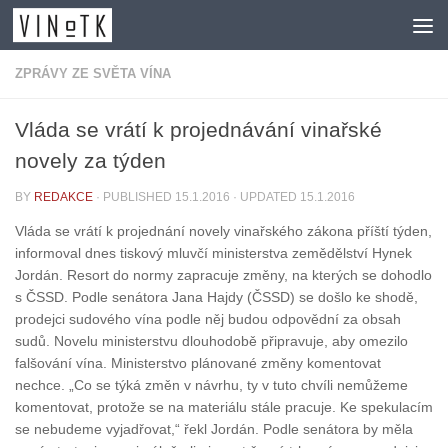
Skip to content
ZPRÁVY ZE SVĚTA VÍNA
Vláda se vrátí k projednávání vinařské
novely za týden
BY
REDAKCE
· PUBLISHED
15.1.2016
· UPDATED
15.1.2016
Vláda se vrátí k projednání novely vinařského zákona příští týden,
informoval dnes tiskový mluvčí ministerstva zemědělství Hynek
Jordán. Resort do normy zapracuje změny, na kterých se dohodlo
s ČSSD. Podle senátora Jana Hajdy (ČSSD) se došlo ke shodě,
prodejci sudového vína podle něj budou odpovědní za obsah
sudů. Novelu ministerstvu dlouhodobě připravuje, aby omezilo
falšování vína. Ministerstvo plánované změny komentovat
nechce. „Co se týká změn v návrhu, ty v tuto chvíli nemůžeme
komentovat, protože se na materiálu stále pracuje. Ke spekulacím
se nebudeme vyjadřovat,“ řekl Jordán. Podle senátora by měla