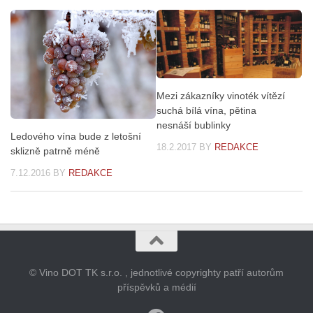
Mezi zákazníky vinoték vítězí
suchá bílá vína, pětina
nesnáší bublinky
Ledového vína bude z letošní
18.2.2017
BY
REDAKCE
sklizně patrně méně
7.12.2016
BY
REDAKCE
© Vino DOT TK s.r.o. , jednotlivé copyrighty patří autorům
příspěvků a médií