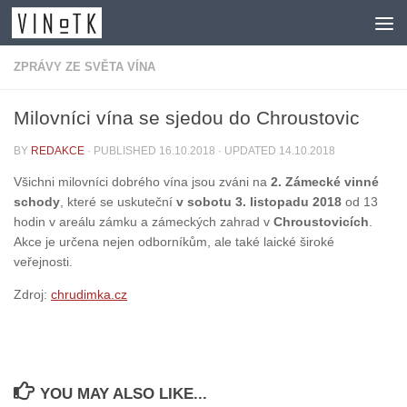
Skip to content
ZPRÁVY ZE SVĚTA VÍNA
Milovníci vína se sjedou do Chroustovic
BY
REDAKCE
· PUBLISHED
16.10.2018
· UPDATED
14.10.2018
Všichni milovníci dobrého vína jsou zváni na
2. Zámecké vinné
schody
, které se uskuteční
v sobotu 3. listopadu 2018
od 13
hodin v areálu zámku a zámeckých zahrad v
Chroustovicích
.
Akce je určena nejen odborníkům, ale také laické široké
veřejnosti.
Zdroj:
chrudimka.cz
YOU MAY ALSO LIKE...