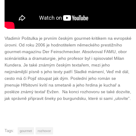
Vladimír Poštulka je prvním českým gourmet-kritikem na evropské
úrovni. Od roku 2006 je hodnotitelem německého prestižního
gourmet-magazínu Der Feinschmecker. Absolvoval FAMU, obor
scénáristika a dramaturgie, jeho profesor byl i spisovatel Milan
Kundera. Je také známým českým textařem, mezi jeho
nejznámější písně s jeho texty patří Sladké mámení, Veď mě dál,
cesto má či Pojď stoupat jak dým. Poslední jeho román se
jmenuje Hřbitovní kvítí na smetaně a jeho hrdina je kuchař a
posléze známý textař Evžen. Na konci rozhovoru se také dozvíte,
jak správně připravit šneky po burgundsku, které si sami „ulovíte“.
Tags:
gourmet
rozhovor