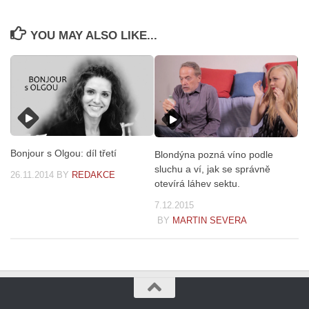
YOU MAY ALSO LIKE...
Bonjour s Olgou: díl třetí
Blondýna pozná víno podle
sluchu a ví, jak se správně
26.11.2014
BY
REDAKCE
otevírá láhev sektu.
7.12.2015
BY
MARTIN SEVERA