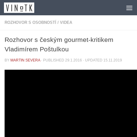
Skip to content
ROZHOVOR S OSOBNOSTÍ
/
VIDEA
Rozhovor s českým gourmet-kritikem
Vladimírem Poštulkou
BY
MARTIN SEVERA
· PUBLISHED
29.1.2016
· UPDATED
15.11.2019