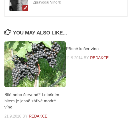
Zpravodaj Vino.tk
YOU MAY ALSO LIKE...
Přísné košer víno
11.9.2014
BY
REDAKCE
Bílé nebo červené? Letošním
hitem je jasně zářivé modré
víno
21.9.2016
BY
REDAKCE