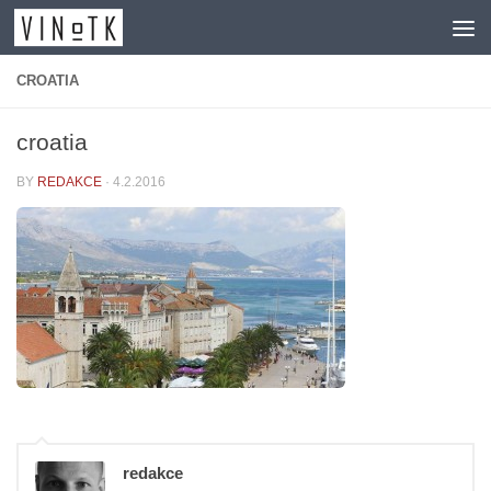
Skip to content
CROATIA
croatia
BY
REDAKCE
·
4.2.2016
redakce