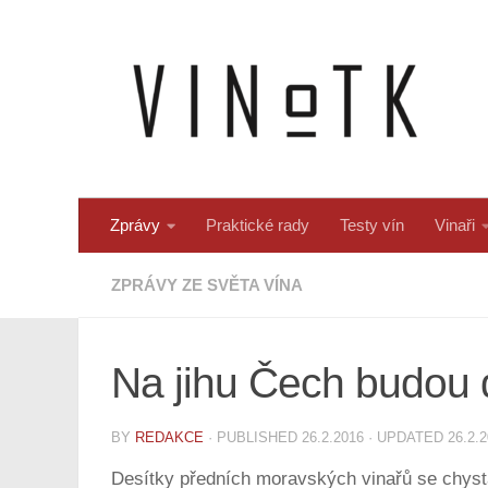
Skip to content
Zprávy
Praktické rady
Testy vín
Vinaři
ZPRÁVY ZE SVĚTA VÍNA
Na jihu Čech budou d
BY
REDAKCE
· PUBLISHED
26.2.2016
· UPDATED
26.2.
Desítky předních moravských vinařů se chysta