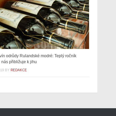
 vín odrůdy Rulandské modré: Teplý ročník
nás přibližuje k jihu
019
BY
REDAKCE