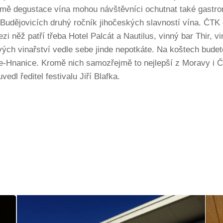
omě degustace vína mohou návštěvníci ochutnat také gastro
Budějovicích druhý ročník jihočeských slavností vína. ČTK 
ezi něž patří třeba Hotel Palcát a Nautilus, vinný bar Thir,
ých vinařství vedle sebe jinde nepotkáte. Na koštech budete 
ice-Hnanice. Kromě nich samozřejmě to nejlepší z Moravy i 
vedl ředitel festivalu Jiří Blafka.