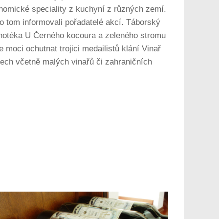
nomické speciality z kuchyní z různých zemí.
o tom informovali pořadatelé akcí. Táborský
 vinotéka U Černého kocoura a zeleného stromu
moci ochutnat trojici medailistů klání Vinař
Čech včetně malých vinařů či zahraničních