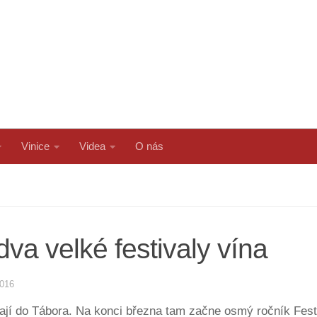
Vinice
Videa
O nás
va velké festivaly vína
2016
jí do Tábora. Na konci března tam začne osmý ročník Festiv