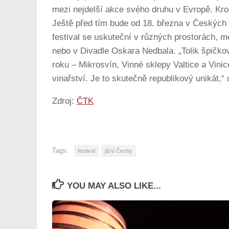
mezi nejdelší akce svého druhu v Evropě. Kr
Ještě před tím bude od 18. března v Českých 
festival se uskuteční v různých prostorách, m
nebo v Divadle Oskara Nedbala. „Tolik špičkov
roku – Mikrosvín, Vinné sklepy Valtice a Vin
vinařství. Je to skutečně republikový unikát,“ u
Zdroj:
ČTK
Tags:
festival
jižní Čechy
YOU MAY ALSO LIKE...