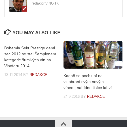
redaktor VINO.TK
YOU MAY ALSO LIKE...
Bohemia Sekt Prestige demi
sec 2012 se stal Šampionem
kategorie šumivých vín na
Vinoforu 2014
13.11.2014
BY
REDAKCE
Kadaň se pochlubí na
vinobraní svým novým
vínem, nabídne tisíce lahví
24.9.2016
BY
REDAKCE