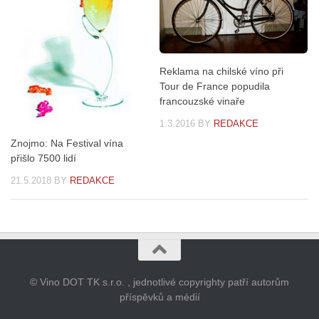
Reklama na chilské víno při
Tour de France popudila
francouzské vinaře
1.3.2016
BY
REDAKCE
Znojmo: Na Festival vína
přišlo 7500 lidí
21.5.2018
BY
REDAKCE
© Vino DOT TK s.r.o. , jednotlivé copyrighty patří autorům
příspěvků a médií