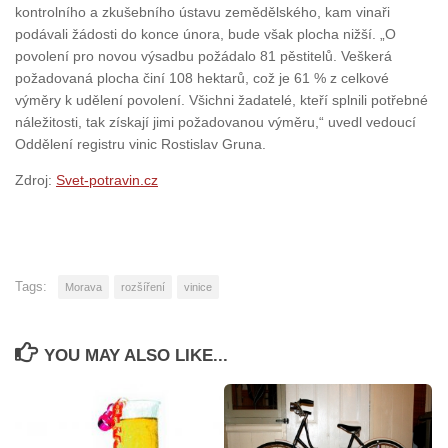
kontrolního a zkušebního ústavu zemědělského, kam vinaři
podávali žádosti do konce února, bude však plocha nižší. „O
povolení pro novou výsadbu požádalo 81 pěstitelů. Veškerá
požadovaná plocha činí 108 hektarů, což je 61 % z celkové
výměry k udělení povolení. Všichni žadatelé, kteří splnili potřebné
náležitosti, tak získají jimi požadovanou výměru,“ uvedl vedoucí
Oddělení registru vinic Rostislav Gruna.
Zdroj:
Svet-potravin.cz
Tags:
Morava
rozšíření
vinice
YOU MAY ALSO LIKE...