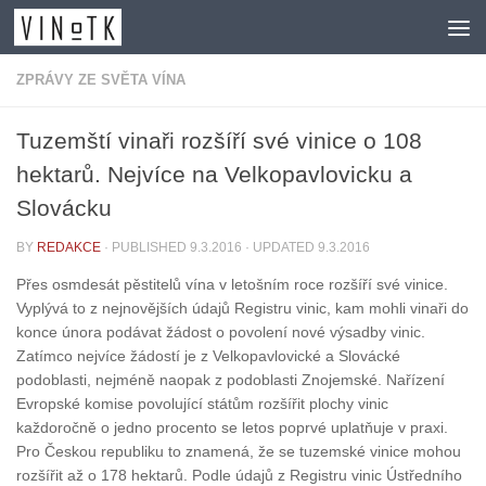
Skip to content
ZPRÁVY ZE SVĚTA VÍNA
Tuzemští vinaři rozšíří své vinice o 108
hektarů. Nejvíce na Velkopavlovicku a
Slovácku
BY
REDAKCE
· PUBLISHED
9.3.2016
· UPDATED
9.3.2016
Přes osmdesát pěstitelů vína v letošním roce rozšíří své vinice.
Vyplývá to z nejnovějších údajů Registru vinic, kam mohli vinaři do
konce února podávat žádost o povolení nové výsadby vinic.
Zatímco nejvíce žádostí je z Velkopavlovické a Slovácké
podoblasti, nejméně naopak z podoblasti Znojemské. Nařízení
Evropské komise povolující státům rozšířit plochy vinic
každoročně o jedno procento se letos poprvé uplatňuje v praxi.
Pro Českou republiku to znamená, že se tuzemské vinice mohou
rozšířit až o 178 hektarů. Podle údajů z Registru vinic Ústředního