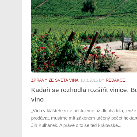
ZPRÁVY ZE SVĚTA VÍNA
10.3.2016
BY
REDAKCE
Kadaň se rozhodla rozšířit vinice. B
víno
„Víno v klášteře sice pěstujeme už dlouhá léta, jenž
prodávat, musíme mít zákonem určený počet hektarů 
Jiří Kulhánek. A právě o to se teď královské...