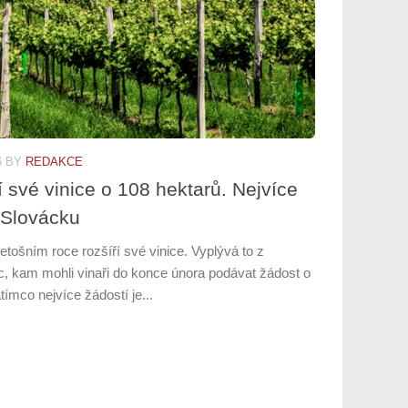
6
BY
REDAKCE
í své vinice o 108 hektarů. Nejvíce
 Slovácku
etošním roce rozšíří své vinice. Vyplývá to z
ic, kam mohli vinaři do konce února podávat žádost o
ímco nejvíce žádostí je...