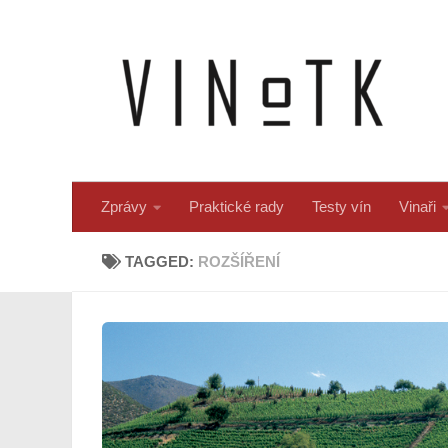
Skip to content
Zprávy
Praktické rady
Testy vín
Vinaři
TAGGED:
ROZŠÍŘENÍ