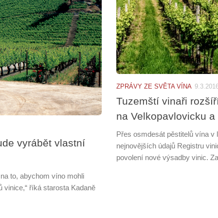
ZPRÁVY ZE SVĚTA VÍNA
9.3.201
Tuzemští vinaři rozšíř
na Velkopavlovicku a
Přes osmdesát pěstitelů vína v l
ude vyrábět vlastní
nejnovějších údajů Registru vin
povolení nové výsadby vinic. Zat
e na to, abychom víno mohli
vinice,“ říká starosta Kadaně