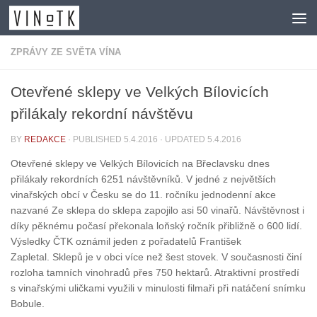
Skip to content
ZPRÁVY ZE SVĚTA VÍNA
Otevřené sklepy ve Velkých Bílovicích
přilákaly rekordní návštěvu
BY
REDAKCE
· PUBLISHED
5.4.2016
· UPDATED
5.4.2016
Otevřené sklepy ve Velkých Bílovicích na Břeclavsku dnes
přilákaly rekordních 6251 návštěvníků. V jedné z největších
vinařských obcí v Česku se do 11. ročníku jednodenní akce
nazvané Ze sklepa do sklepa zapojilo asi 50 vinařů. Návštěvnost i
díky pěknému počasí překonala loňský ročník přibližně o 600 lidí.
Výsledky ČTK oznámil jeden z pořadatelů František
Zapletal. Sklepů je v obci více než šest stovek. V současnosti činí
rozloha tamních vinohradů přes 750 hektarů. Atraktivní prostředí
s vinařskými uličkami využili v minulosti filmaři při natáčení snímku
Bobule.