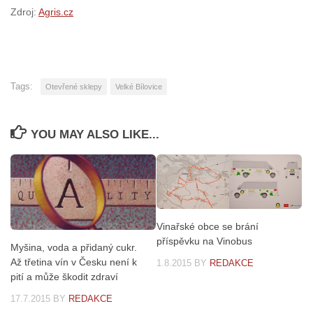
Zdroj:
Agris.cz
Tags:
Otevřené sklepy
Velké Bílovice
YOU MAY ALSO LIKE...
Vinařské obce se brání
příspěvku na Vinobus
Myšina, voda a přidaný cukr.
Až třetina vín v Česku není k
1.8.2015
BY
REDAKCE
pití a může škodit zdraví
17.7.2015
BY
REDAKCE