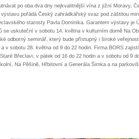
návat po oba dva dny nejkvalitnější vína z jižní Moravy, 
o výstavu pořádá Český zahrádkářský svaz pod záštitou min
eclavského starosty Pavla Dominika. Garantem výstavy je
 se uskuteční v sobotu 14. května v kulturním domě Na Obe
aké odborný seminář, který bude přístupný i široké veřejno
n a v sobotu 28. května od 9 do 22 hodin. Firma BORS zajis
aré Břeclavi, v pátek od 16 do 22 hodin a v sobotu od 9 do
olní, Na Pěšině, Hřbitovní a Generála Šimka a na parkovišt