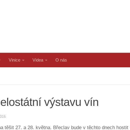
Vinice
Videa
O nás
elostátní výstavu vín
2016
 těšit 27. a 28. května. Břeclav bude v těchto dnech hosti