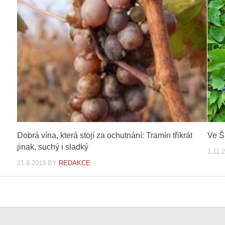
Dobrá vína, která stojí za ochutnání: Tramín třikrát
Ve Š
jinak, suchý i sladký
1.11.
21.9.2019
BY
REDAKCE