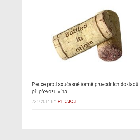
Petice proti současné formě průvodních dokladů
při převozu vína
22.9.2014
BY
REDAKCE