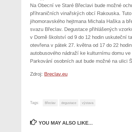
Na Obecní ve Staré Břeclavi bude možné ochut
příhraničních vinařských obcí Rakouska. Tut
jihomoravského hejtmana Michala Haška a bř
svazu Břeclav. Degustace přihlášených vzorků
v Domě školství od 9 do 12 hodin uskuteční t
otevřena v pátek 27. května od 17 do 22 hodi
autobusového nádraží ke kulturnímu domu ve St
Parkování osobních aut bude možné na ulici Šk
Zdroj:
Breclav.eu
Tags:
Břeclav
degustace
výstava
YOU MAY ALSO LIKE...