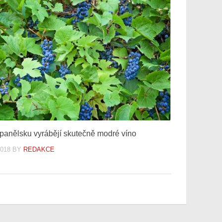
panělsku vyrábějí skutečně modré víno
2018
BY
REDAKCE