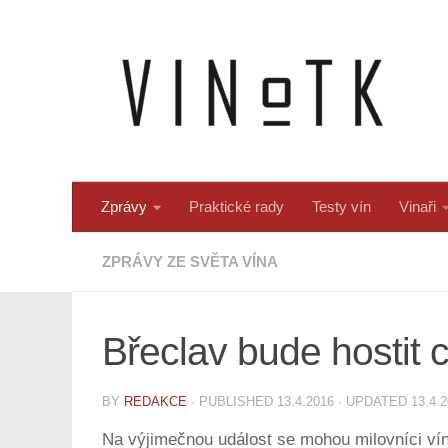
Skip to content
Zprávy
Praktické rady
Testy vín
Vinaři
ZPRÁVY ZE SVĚTA VÍNA
Břeclav bude hostit c
BY
REDAKCE
· PUBLISHED
13.4.2016
· UPDATED
13.4.
Na výjimečnou událost se mohou milovníci vína