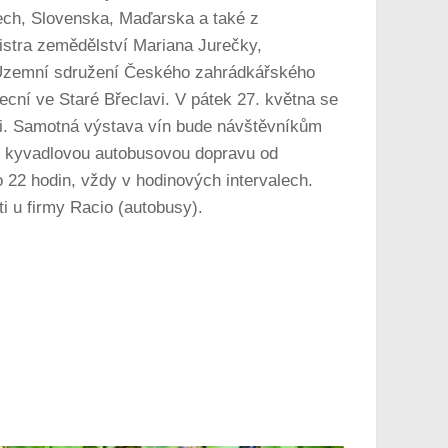
Čech, Slovenska, Maďarska a také z
istra zemědělství Mariana Jurečky,
 Územní sdružení Českého zahrádkářského
cní ve Staré Břeclavi. V pátek 27. května se
sti. Samotná výstava vín bude návštěvníkům
tí kyvadlovou autobusovou dopravu od
 22 hodin, vždy v hodinových intervalech.
i u firmy Racio (autobusy).