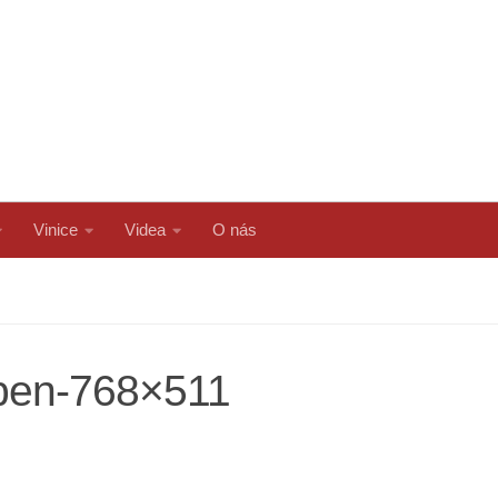
Vinice
Videa
O nás
uben-768×511