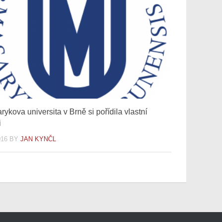
ykova universita v Brně si pořídila vlastní
i
016
BY
JAN KYNČL