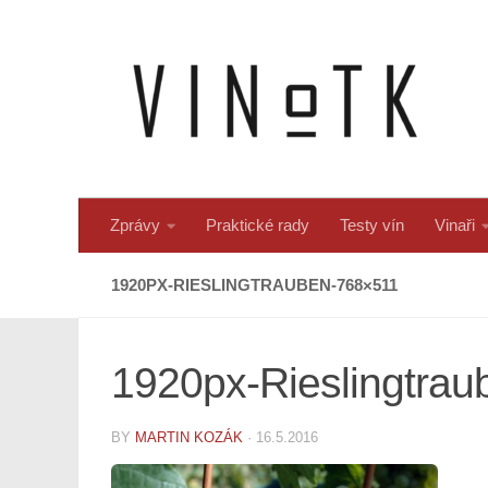
Skip to content
Zprávy
Praktické rady
Testy vín
Vinaři
1920PX-RIESLINGTRAUBEN-768×511
1920px-Rieslingtra
BY
MARTIN KOZÁK
·
16.5.2016