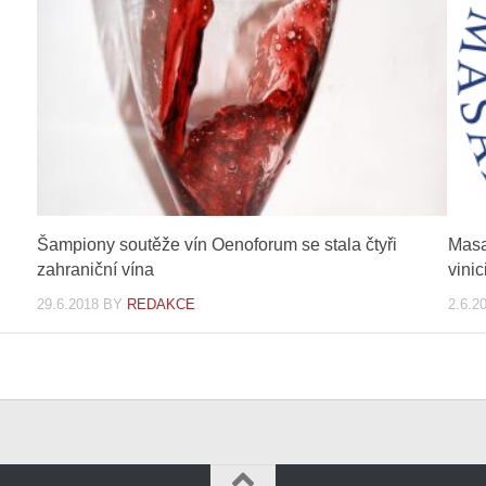
Šampiony soutěže vín Oenoforum se stala čtyři
Masar
zahraniční vína
vinic
29.6.2018
BY
REDAKCE
2.6.2