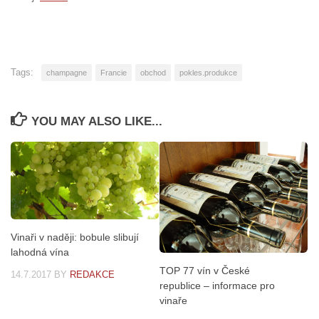
Tags:
champagne
Francie
obchod
pokles.produkce
YOU MAY ALSO LIKE...
Vinaři v naději: bobule slibují
lahodná vína
TOP 77 vín v České
14.7.2017
BY
REDAKCE
republice – informace pro
vinaře