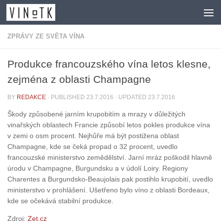
Skip to content
ZPRÁVY ZE SVĚTA VÍNA
Produkce francouzského vína letos klesne,
zejména z oblasti Champagne
BY
REDAKCE
· PUBLISHED
23.7.2016
· UPDATED
23.7.2016
Škody způsobené jarním krupobitím a mrazy v důležitých
vinařských oblastech Francie způsobí letos pokles produkce vína
v zemi o osm procent. Nejhůře má být postižena oblast
Champagne, kde se čeká propad o 32 procent, uvedlo
francouzské ministerstvo zemědělství. Jarní mráz poškodil hlavně
úrodu v Champagne, Burgundsku a v údolí Loiry. Regiony
Charentes a Burgundsko-Beaujolais pak postihlo krupobití, uvedlo
ministerstvo v prohlášení. Ušetřeno bylo víno z oblasti Bordeaux,
kde se očekává stabilní produkce.
Zdroj:
Zet.cz