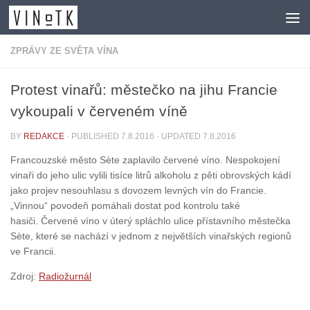
Skip to content
ZPRÁVY ZE SVĚTA VÍNA
Protest vinařů: městečko na jihu Francie
vykoupali v červeném víně
BY
REDAKCE
· PUBLISHED
7.8.2016
· UPDATED
7.8.2016
Francouzské město Sète zaplavilo červené víno. Nespokojení
vinaři do jeho ulic vylili tisíce litrů alkoholu z pěti obrovských kádí
jako projev nesouhlasu s dovozem levných vín do Francie.
„Vinnou“ povodeň pomáhali dostat pod kontrolu také
hasiči. Červené víno v úterý spláchlo ulice přístavního městečka
Sète, které se nachází v jednom z největších vinařských regionů
ve Francii.
Zdroj:
Radiožurnál