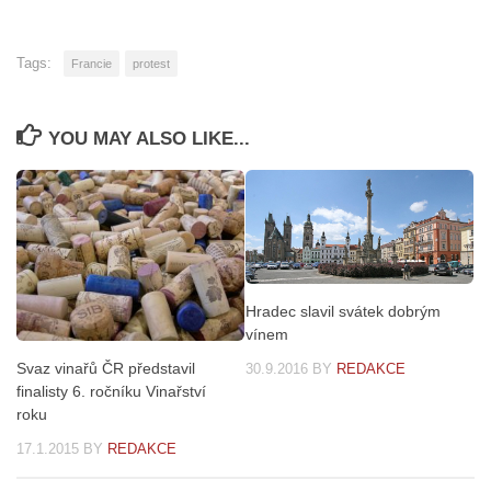
Tags:
Francie
protest
YOU MAY ALSO LIKE...
Hradec slavil svátek dobrým
vínem
Svaz vinařů ČR představil
30.9.2016
BY
REDAKCE
finalisty 6. ročníku Vinařství
roku
17.1.2015
BY
REDAKCE