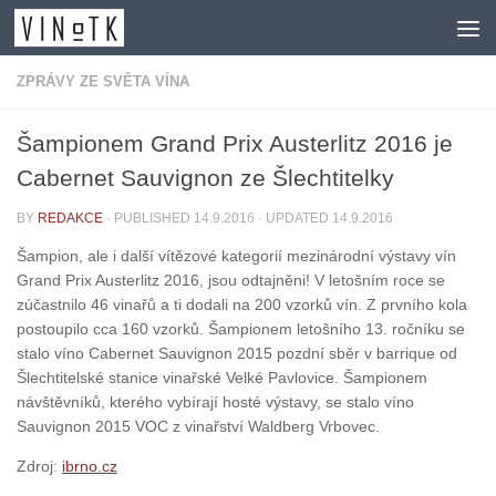
Skip to content
ZPRÁVY ZE SVĚTA VÍNA
Šampionem Grand Prix Austerlitz 2016 je
Cabernet Sauvignon ze Šlechtitelky
BY
REDAKCE
· PUBLISHED
14.9.2016
· UPDATED
14.9.2016
Šampion, ale i další vítězové kategorií mezinárodní výstavy vín
Grand Prix Austerlitz 2016, jsou odtajněni! V letošním roce se
zúčastnilo 46 vinařů a ti dodali na 200 vzorků vín. Z prvního kola
postoupilo cca 160 vzorků. Šampionem letošního 13. ročníku se
stalo víno Cabernet Sauvignon 2015 pozdní sběr v barrique od
Šlechtitelské stanice vinařské Velké Pavlovice. Šampionem
návštěvníků, kterého vybírají hosté výstavy, se stalo víno
Sauvignon 2015 VOC z vinařství Waldberg Vrbovec.
Zdroj:
ibrno.cz