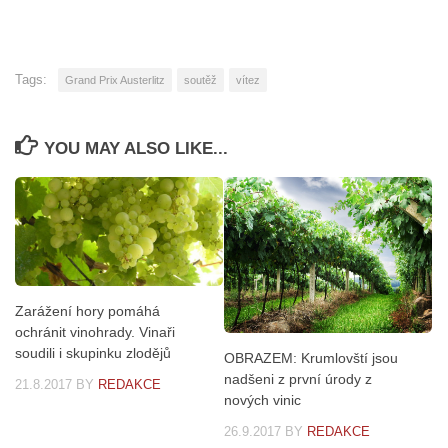
Tags:
Grand Prix Austerlitz
soutěž
vítez
YOU MAY ALSO LIKE...
Zarážení hory pomáhá
ochránit vinohrady. Vinaři
soudili i skupinku zlodějů
OBRAZEM: Krumlovští jsou
nadšeni z první úrody z
21.8.2017
BY
REDAKCE
nových vinic
26.9.2017
BY
REDAKCE