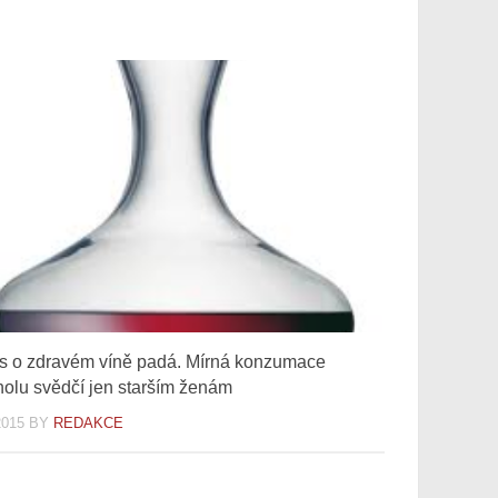
s o zdravém víně padá. Mírná konzumace
holu svědčí jen starším ženám
2015
BY
REDAKCE