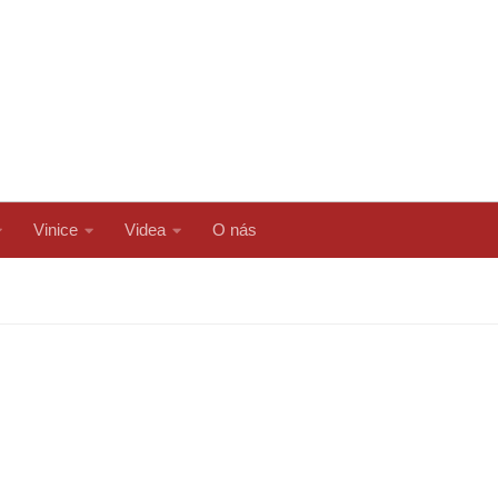
Vinice
Videa
O nás