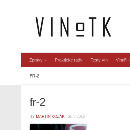
Skip to content
Zprávy
Praktické rady
Testy vín
Vinaři
FR-2
fr-2
BY
MARTIN KOZÁK
·
28.9.2016