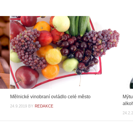
Mělnické vinobraní ovládlo celé město
Mýtu
alko
24.9.2019
BY
REDAKCE
24.2.