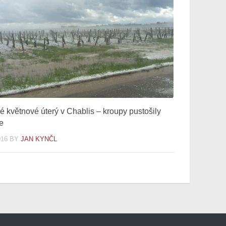
é květnové úterý v Chablis – kroupy pustošily
ce
016
BY
JAN KYNČL