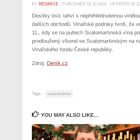
BY
REDAKCE
· PUBLISHED
18.10.2016
· UPDATED
18.1
Desítky tisíc lahví s nepřehlédnutelnou viněto
dalších obchodů. Vinařské podniky tvrdí, že v
11., kdy se na pultech Svatomartinská vína po
prodloužený víkend se Svatomartinským na nám
Vinařského fondu České republiky.
Zdroj:
Deník.cz
Tags:
svatomartinské
YOU MAY ALSO LIKE...