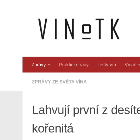
Skip to content
Zprávy
Praktické rady
Testy vín
Vinaři
ZPRÁVY ZE SVĚTA VÍNA
Lahvují první z desí
kořenitá