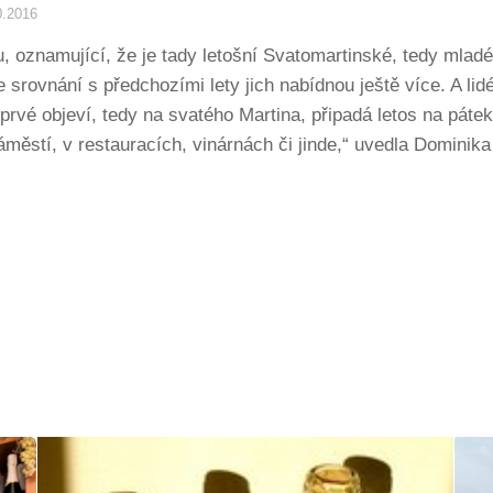
0.2016
u, oznamující, že je tady letošní Svatomartinské, tedy mladé 
e srovnání s předchozími lety jich nabídnou ještě více. A li
prvé objeví, tedy na svatého Martina, připadá letos na páte
ěstí, v restauracích, vinárnách či jinde,“ uvedla Dominika