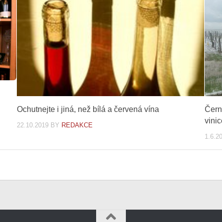
Ochutnejte i jiná, než bílá a červená vína
Čern
vini
22.10.2019
BY
REDAKCE
1.6.2