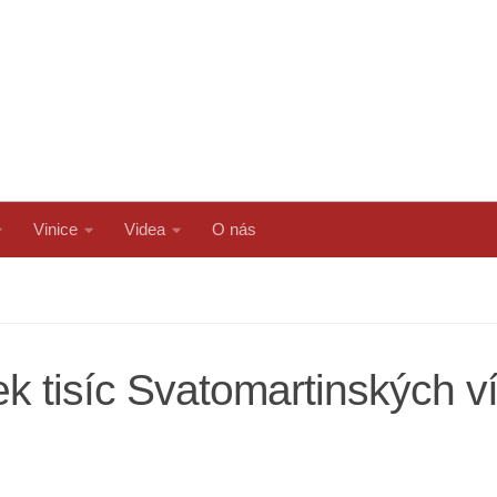
Vinice
Videa
O nás
tek tisíc Svatomartinských 