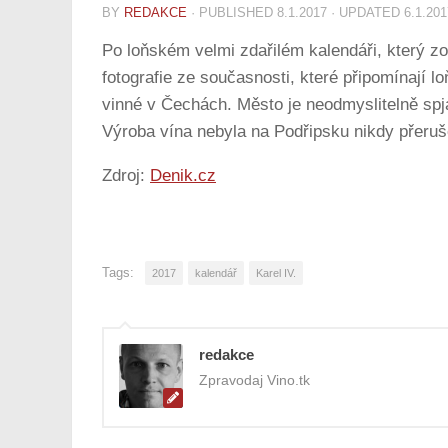
BY
REDAKCE
· PUBLISHED
8.1.2017
· UPDATED
6.1.201
Po loňském velmi zdařilém kalendáři, který z
fotografie ze současnosti, které připomínají l
vinné v Čechách. Město je neodmyslitelně spjat
Výroba vína nebyla na Podřipsku nikdy přeruš
Zdroj:
Denik.cz
Tags:
2017
kalendář
Karel IV.
redakce
Zpravodaj Vino.tk