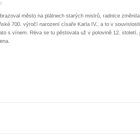
7
obrazoval město na plátnech starých mistrů, radnice změnil
oňské 700. výročí narození císaře Karla IV., a to v souvislo
o s vínem. Réva se tu pěstovala už v polovině 12. století, 
ena.