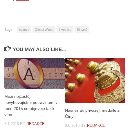
Tags:
byznys
Global Wines
investice
Šimáně
YOU MAY ALSO LIKE...
Mezi nejčastěji
nevyhovujícími potravinami v
roce 2015 se objevuje také
Naši vinaři přivážejí medaile z
víno
Číny
5.1.2016
BY
REDAKCE
3.6.2018
BY
REDAKCE