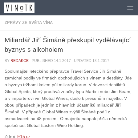
Skip to content
ZPRÁVY ZE SVĚTA VÍNA
Miliardář Jiří Šimáně přeskupil vydělávající
byznys s alkoholem
BY
REDAKCE
· PUBLISHED
14.1.2017
· UPDATED
13.1.2017
Spolumajitel leteckého přepravce Travel Service Jiří Šimáně
zamíchal podíly ve firmách obchodujících s vínem a destiláty. Jde
o byznys tržbami kolem půl miliardy korun. V dovozci destilátů
Global Spirits, který prodává značky typu Martini nebo Jim Beam,
a v importérovi vín Global Wines, došlo k přesunům majetku. V
obou případech je jedním z hlavních účastníků miliardář Jiří
Šimáně. V případě Global Wines zvýšil Šimáně podíl z
osmadvaceti na 48 procent. O majoritu naopak přišla německá
společnost Global Eastern Wine Holding.
Zdroj:
E15.cz