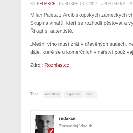
BY
REDAKCE
· PUBLISHED
4.3.2017
· UPDATED
5.3.201
Milan Paleta z Arcibiskupských zámeckých vín
Skupina vinařů, kteří se rozhodli pěstovat a 
Říkají si autentisté.
„Mešní víno musí zrát v dřevěných sudech, nes
dále, které se u komerčních vinařství používají
Zdroj:
Rozhlas.cz
Tags:
autentické
degustace
mešní
redakce
Zpravodaj Vino.tk