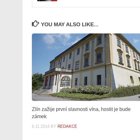
YOU MAY ALSO LIKE...
Zlín zažije první slavnosti vína, hostit je bude
zámek
6.11.2014
BY
REDAKCE