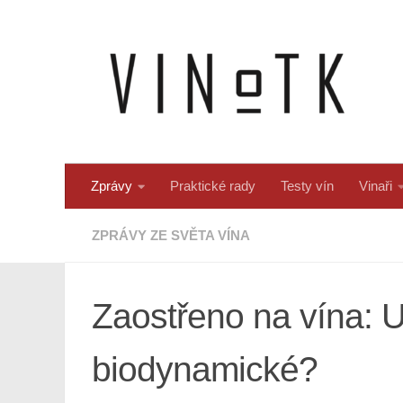
Skip to content
Zprávy
Praktické rady
Testy vín
Vinaři
ZPRÁVY ZE SVĚTA VÍNA
Zaostřeno na vína: U
biodynamické?