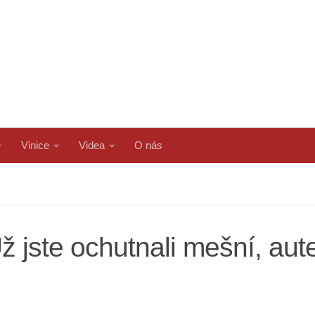
Vinice
Videa
O nás
ž jste ochutnali mešní, aut