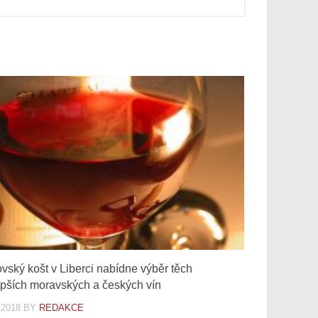
ovský košt v Liberci nabídne výběr těch
epších moravských a českých vín
.2018
BY
REDAKCE