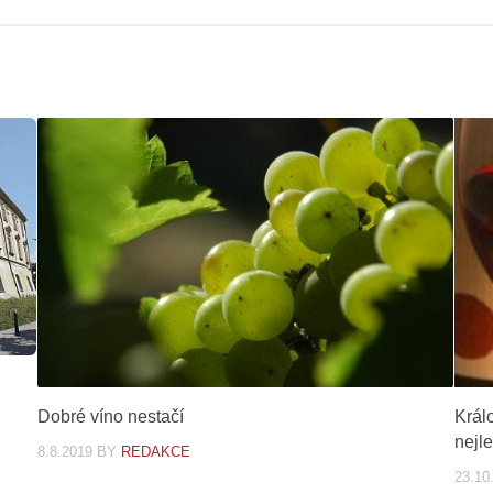
Dobré víno nestačí
Král
nejl
8.8.2019
BY
REDAKCE
23.10