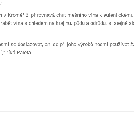
7
 v Kroměříži přirovnává chuť mešního vína k autentickému 
vyrábět vína s ohledem na krajinu, půdu a odrůdu, si stejné 
mí se doslazovat, ani se při jeho výrobě nesmí používat žá
,” říká Paleta.