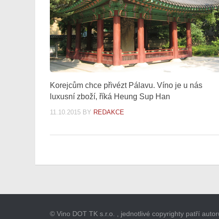
Korejcům chce přivézt Pálavu. Víno je u nás
luxusní zboží, říká Heung Sup Han
11.10.2015
BY
REDAKCE
© Vino DOT TK s.r.o. , jednotlivé copyrighty patří aut