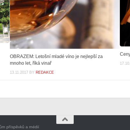
Ceny 
OBRAZEM: Letošní mladé víno je nejlepší za
mnoho let, říká vinař
17.10
13.11.2017
BY
REDAKCE
orům příspěvků a médií