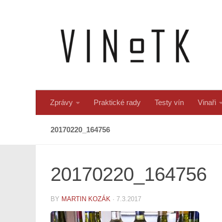
Skip to content
Zprávy
Praktické rady
Testy vín
Vinaři
20170220_164756
20170220_164756
BY
MARTIN KOZÁK
·
7.3.2017