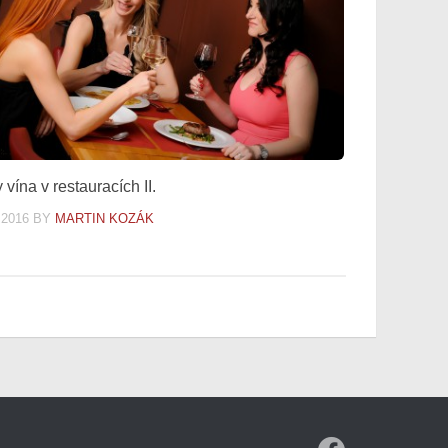
vína v restauracích II.
.2016
BY
MARTIN KOZÁK