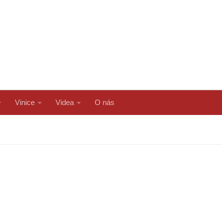
Vinice
Videa
O nás