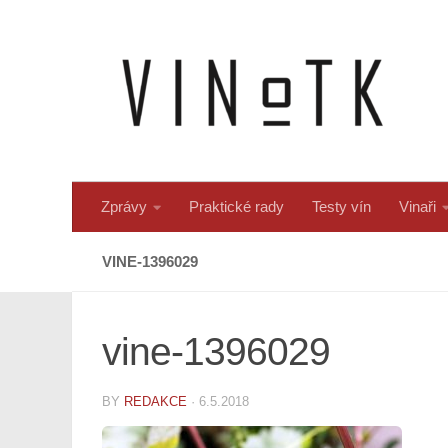
Skip to content
Zprávy
Praktické rady
Testy vín
Vinaři
VINE-1396029
vine-1396029
BY
REDAKCE
·
6.5.2018