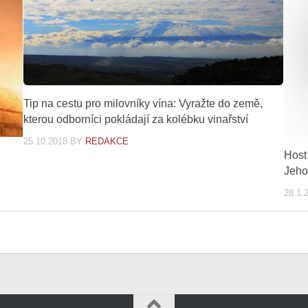
Tip na cestu pro milovníky vína: Vyražte do země,
kterou odborníci pokládají za kolébku vinařství
25.10.2018
BY
REDAKCE
Host
Jeho
28.1.