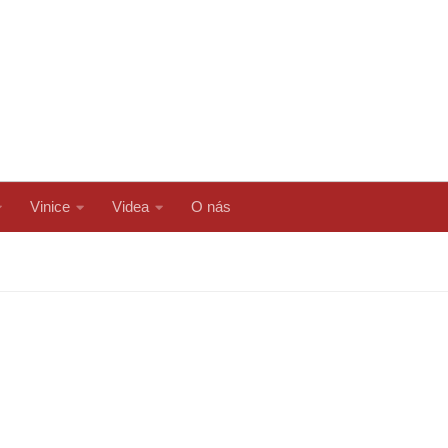
Vinice
Videa
O nás