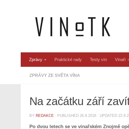
Skip to content
Zprávy
Praktické rady
Testy vín
Vinaři
ZPRÁVY ZE SVĚTA VÍNA
Na začátku září zaví
BY
REDAKCE
· PUBLISHED
26.8.2018
· UPDATED
22.8.
Po dvou letech se ve vinařském Znojmě opět