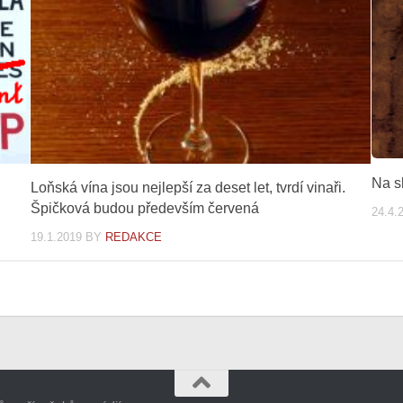
Na s
Loňská vína jsou nejlepší za deset let, tvrdí vinaři.
Špičková budou především červená
24.4.
19.1.2019
BY
REDAKCE