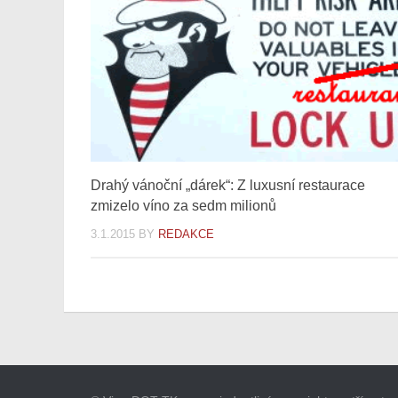
Drahý vánoční „dárek“: Z luxusní restaurace
zmizelo víno za sedm milionů
3.1.2015
BY
REDAKCE