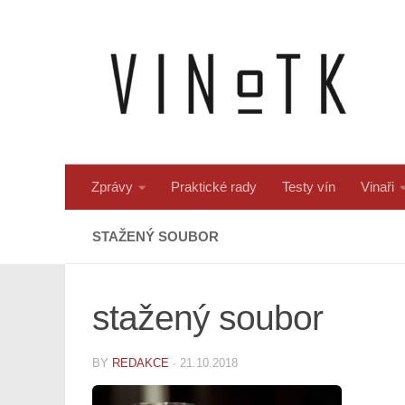
Skip to content
Zprávy
Praktické rady
Testy vín
Vinaři
STAŽENÝ SOUBOR
stažený soubor
BY
REDAKCE
·
21.10.2018