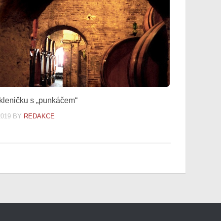
kleničku s „punkáčem“
2019
BY
REDAKCE