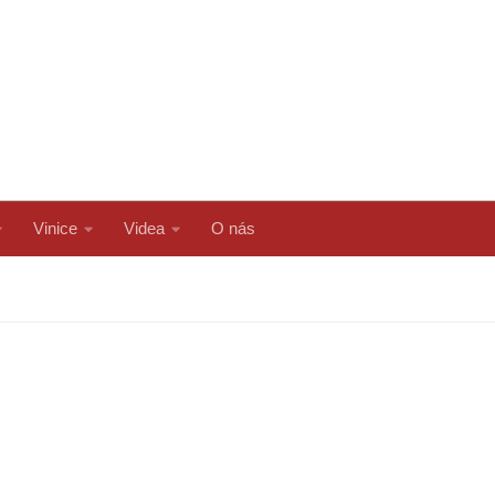
Vinice
Videa
O nás