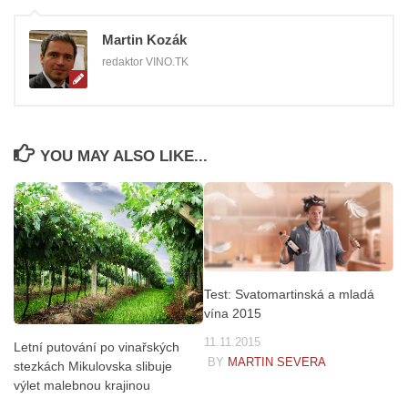
Martin Kozák
redaktor VINO.TK
YOU MAY ALSO LIKE...
Test: Svatomartinská a mladá
vína 2015
11.11.2015
Letní putování po vinařských
BY
MARTIN SEVERA
stezkách Mikulovska slibuje
výlet malebnou krajinou