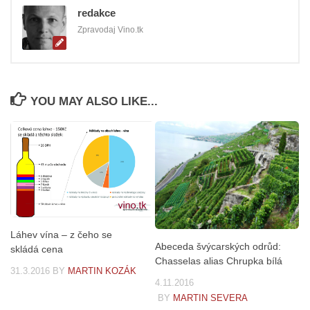
redakce
Zpravodaj Vino.tk
YOU MAY ALSO LIKE...
Láhev vína – z čeho se
Abeceda švýcarských odrůd:
skládá cena
Chasselas alias Chrupka bílá
31.3.2016
BY
MARTIN KOZÁK
4.11.2016
BY
MARTIN SEVERA