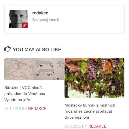
redakce
Zpravodaj Vino.tk
YOU MAY ALSO LIKE...
Sdružení VOC hledá
průvodce do Vinobusu.
Vyjede na jaře
Mostecký burčák z místních
25.1.2016
BY
REDAKCE
hroznů se začne prodávat
dříve než loni
20.8.2015
BY
REDAKCE