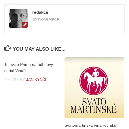
redakce
Zpravodaj Vino.tk
YOU MAY ALSO LIKE...
Televize Prima natáčí nový
seriál Vinaři
7.8.2014
BY
JAN KYNČL
Svatomartinská vína ročníku