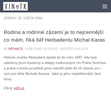
Skip to content
ZPRÁVY ZE SVĚTA VÍNA
Rodina a rodinné zázemí je to nejcennější
co mám, říká šéf Herbadentu Michal Karas
BY
REDAKCE
· PUBLISHED
14.6.2019
· UPDATED
13.6.2019
Historie značky Herbadent spadá až do roku 1897, kdy byly
založeny první kvasírny a sklepy maltonových vín Praha Smíchov
a právě v tomto prostředí jsme natočili další díl 15 otázek pro –
nyní pro šéfa Michala Karase. Jaká je jeho nejoblíbenější část
firmy
Zdroj:
e15.cz