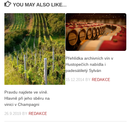
YOU MAY ALSO LIKE...
Přehlídka archivních vín v
Hustopečích nabídla i
padesátiletý Sylván
15.12.2014
BY
REDAKCE
Pravdu najdete ve víně.
Hlavně při jeho sběru na
vinici v Champagni
26.9.2019
BY
REDAKCE