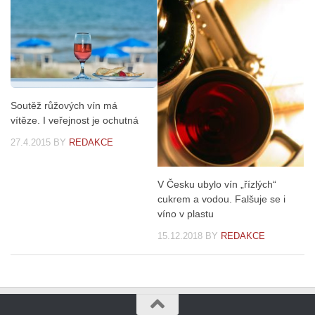
Soutěž růžových vín má
vítěze. I veřejnost je ochutná
27.4.2015
BY
REDAKCE
V Česku ubylo vín „řízlých“
cukrem a vodou. Falšuje se i
víno v plastu
15.12.2018
BY
REDAKCE