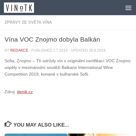
Skip to content
ZPRÁVY ZE SVĚTA VÍNA
Vína VOC Znojmo dobyla Balkán
BY
REDAKCE
· PUBLISHED
1.7.2019
· UPDATED
30.6.2019
Sofia, Znojmo – Tři odrůdy vín s originální certifikací VOC Znojmo
uspěly v mezinárodní soutěži Balkans International Wine
Competition 2019, konané v bulharské Sofii.
Zdroj:
denik.cz
YOU MAY ALSO LIKE...