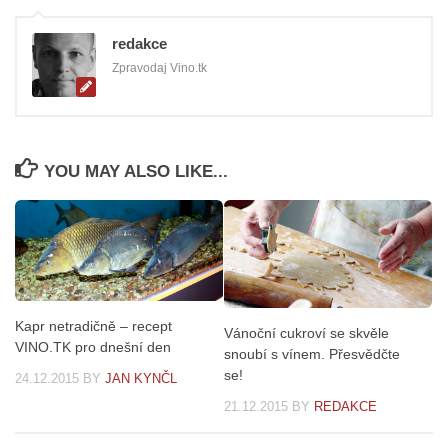
redakce
Zpravodaj Vino.tk
YOU MAY ALSO LIKE...
Kapr netradičně – recept
Vánoční cukroví se skvěle
VINO.TK pro dnešní den
snoubí s vínem. Přesvědčte
se!
24.12.2015
BY
JAN KYNČL
21.12.2015
BY
REDAKCE