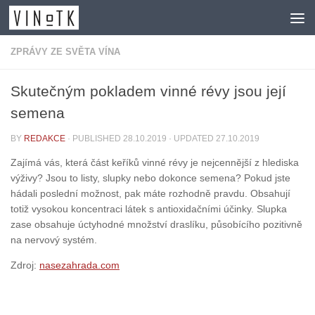
Skip to content
ZPRÁVY ZE SVĚTA VÍNA
Skutečným pokladem vinné révy jsou její
semena
BY
REDAKCE
· PUBLISHED
28.10.2019
· UPDATED
27.10.2019
Zajímá vás, která část keříků vinné révy je nejcennější z hlediska
výživy? Jsou to listy, slupky nebo dokonce semena? Pokud jste
hádali poslední možnost, pak máte rozhodně pravdu. Obsahují
totiž vysokou koncentraci látek s antioxidačními účinky. Slupka
zase obsahuje úctyhodné množství draslíku, působícího pozitivně
na nervový systém.
Zdroj:
nasezahrada.com