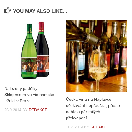
YOU MAY ALSO LIKE...
Nalezeny padělky
Sklepmistra ve vietnamské
Česká vína na Náplavce
tržnici v Praze
očekávání nepředčila, přesto
26.9.2014
BY
REDAKCE
nabídla pár milých
překvapení
10.8.2019
BY
REDAKCE