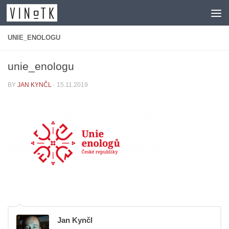
Skip to content
UNIE_ENOLOGU
unie_enologu
BY
JAN KYNČL
·
15.11.2019
Jan Kynčl