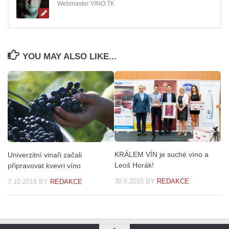
Webmaster VINO.TK
YOU MAY ALSO LIKE...
KRÁLEM VÍN je suché víno a
Univerzitní vinaři začali
Leoš Horák!
připravovat kvevri víno
30.8.2015
BY
REDAKCE
7.10.2018
BY
REDAKCE