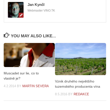
Jan Kynčl
Webmaster VINO.TK
YOU MAY ALSO LIKE...
Muscadet sur lie, co to
vlastně je?
Vznik druhého největšího
4.2.2014
BY
MARTIN SEVERA
tuzemského producenta vína
8.5.2016
BY
REDAKCE