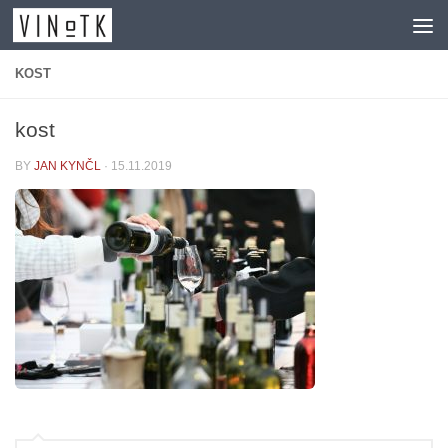
Skip to content
KOST
kost
BY
JAN KYNČL
·
15.11.2019