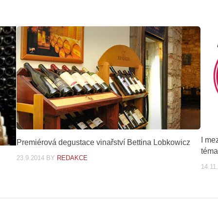
I me
Premiérová degustace vinařství Bettina Lobkowicz
tém
23.9.2014
BY
REDAKCE
14.11