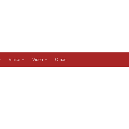
Vinice
Videa
O nás