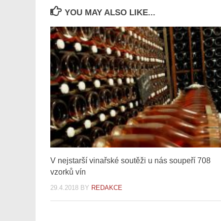
YOU MAY ALSO LIKE...
V nejstarší vinařské soutěži u nás soupeří 708
vzorků vín
29.4.2018
BY
REDAKCE