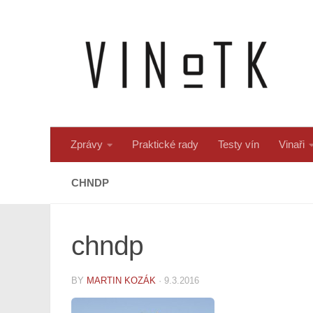
Skip to content
Zprávy
Praktické rady
Testy vín
Vinaři
CHNDP
chndp
BY
MARTIN KOZÁK
·
9.3.2016