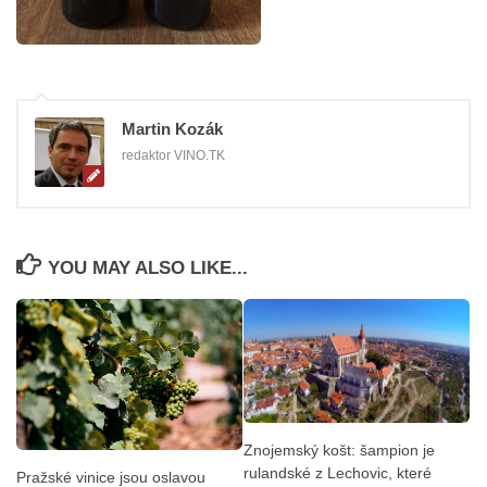
Martin Kozák
redaktor VINO.TK
YOU MAY ALSO LIKE...
Znojemský košt: šampion je
rulandské z Lechovic, které
Pražské vinice jsou oslavou