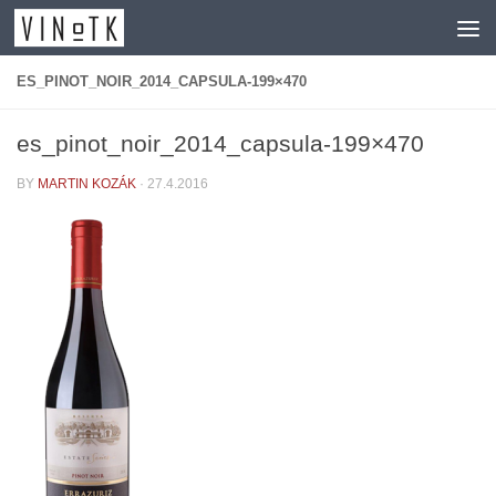
Skip to content
ES_PINOT_NOIR_2014_CAPSULA-199×470
es_pinot_noir_2014_capsula-199×470
BY
MARTIN KOZÁK
·
27.4.2016