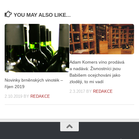
YOU MAY ALSO LIKE...
Adam Komers víno prodává
a nadává: Živnostníci jsou
Babišem ocejchováni jako
Novinky brněnských vinoték –
zloději, to mi vadí
říjen 2019
2.3.2017
BY
REDAKCE
2.10.2019
BY
REDAKCE