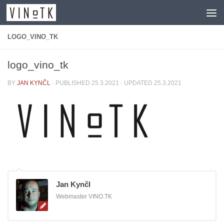
Skip to content
LOGO_VINO_TK
logo_vino_tk
BY
JAN KYNČL
· PUBLISHED
25.3.2021
· UPDATED
25.3.2021
Jan Kynčl
Webmaster VINO.TK